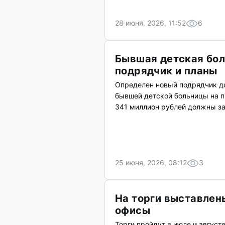
28 июня, 2026, 11:52
6
Бывшая детская бол
подрядчик и планы
Определен новый подрядчик дл
бывшей детской больницы на п
341 миллион рублей должны за
25 июня, 2026, 08:12
3
На торги выставлен
офисы
Торги пройдут в июле и август