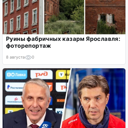
Руины фабричных казарм Ярославля:
фоторепортаж
8 августа
0