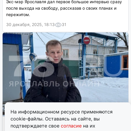
Экс-мэр Ярославля дал первое большое интервью сразу
после выхода на свободу, рассказав о своих планах и
пережитом.
30 декабря, 2025, 18:13
31
На информационном ресурсе применяются
cookie-файлы. Оставаясь на сайте, вы
Урлашов рассказал о выплаченном
подтверждаете свое
согласие
на их
штрафе после колонии