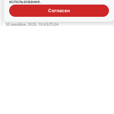
использование.
Экс-мэр Ярославля Евгений Урлашов, осуждённый за
Согласен
коррупцию, вышел на свободу 30 декабря и сообщил о
состоянии выплат по штрафу.
30 декабря, 2025, 10:43
24
В Ярославле изменили порядок