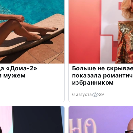
зда «Дома-2»
Больше не скрывае
м мужем
показала романти
избранником
6 августа
29