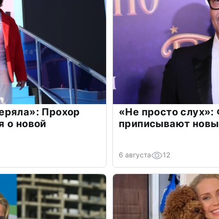
еряла»: Прохор
«Не просто слух»:
 о новой
приписывают новы
6 августа
12