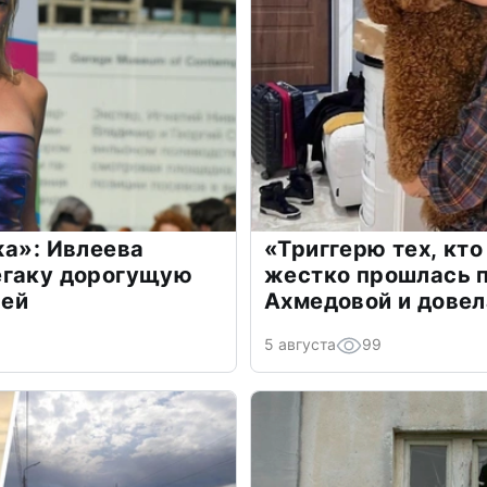
жа»: Ивлеева
«Триггерю тех, кто
егаку дорогущую
жестко прошлась п
лей
Ахмедовой и довел
5 августа
99