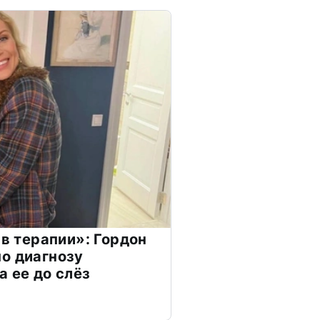
 в терапии»: Гордон
о диагнозу
а ее до слёз