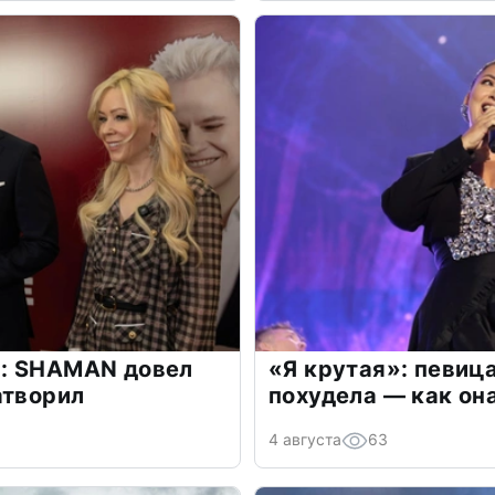
: SHAMAN довел
«Я крутая»: певиц
атворил
похудела — как он
4 августа
63