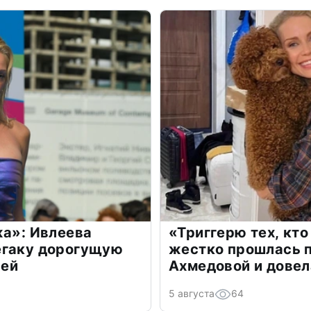
жа»: Ивлеева
«Триггерю тех, кто
егаку дорогущую
жестко прошлась п
лей
Ахмедовой и довел
5 августа
64