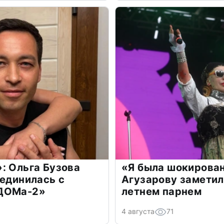
: Ольга Бузова
«Я была шокирова
оединилась с
Агузарову заметил
«ДОМа-2»
летнем парнем
4 августа
71