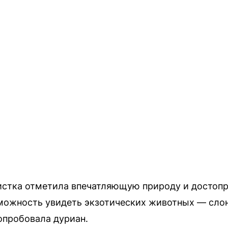
истка отметила впечатляющую природу и достоп
можность увидеть экзотических животных — слоно
опробовала дуриан.