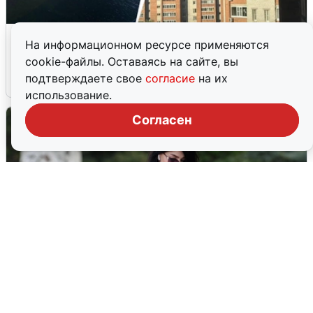
Ночная атака БПЛА на Ярославль:
На информационном ресурсе применяются
попадания и последствия
cookie-файлы. Оставаясь на сайте, вы
подтверждаете свое
согласие
на их
6 августа
0
использование.
Согласен