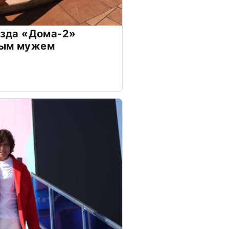
везда «Дома-2»
дым мужем