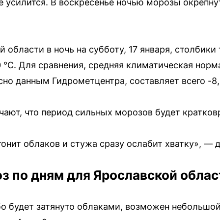
 усилится. В воскресенье ночью морозы окрепнут
й области в ночь на субботу, 17 января, столбик
0 °C. Для сравнения, средняя климатическая норм
сно данным Гидрометцентра, составляет всего -8,
чают, что период сильных морозов будет кратко
гонит облаков и стужа сразу ослабит хватку», — 
з по дням для Ярославской облас
ебо будет затянуто облаками, возможен небольшой