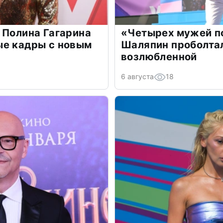
 Полина Гагарина
«Четырех мужей п
ые кадры с новым
Шаляпин проболтал
возлюбленной
6 августа
18