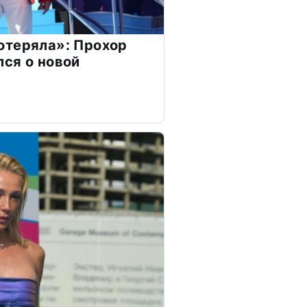
отеряла»: Прохор
ся о новой