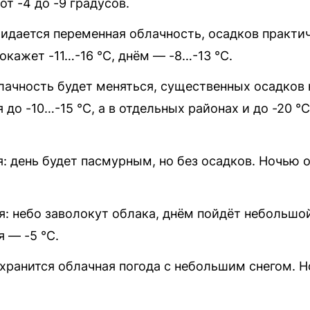
от -4 до -9 градусов.
жидается переменная облачность, осадков практи
кажет -11…-16 °C, днём — -8…-13 °C.
блачность будет меняться, существенных осадков
 до -10…-15 °C, а в отдельных районах и до -20 °
я: день будет пасмурным, но без осадков. Ночью 
я: небо заволокут облака, днём пойдёт небольшой
я — -5 °C.
охранится облачная погода с небольшим снегом. Н