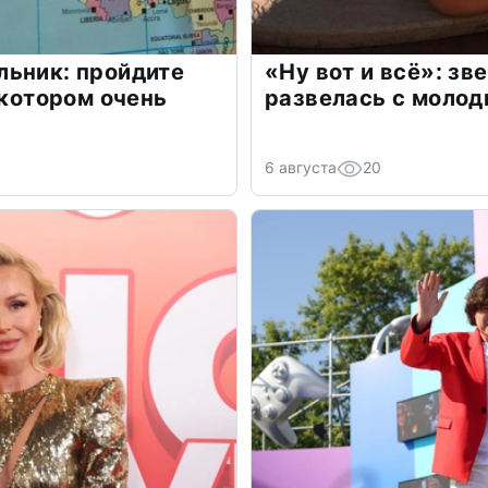
льник: пройдите
«Ну вот и всё»: з
 котором очень
развелась с моло
6 августа
20