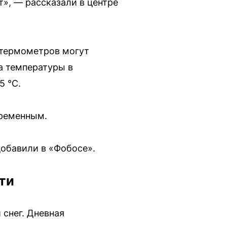
», — рассказали в центре
и термометров могут
а температуры в
5 °C.
временным.
добавили в «Фобосе».
ти
 снег. Дневная