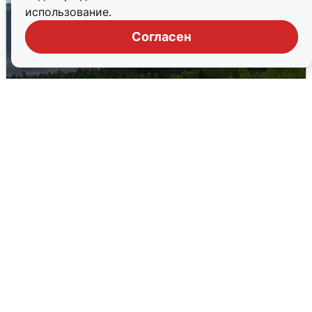
использование.
Согласен
Ночная атака БПЛА на Самарскую
область: хронология
8 августа
0