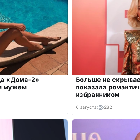
зда «Дома-2»
Больше не скрывае
м мужем
показала романти
избранником
6 августа
232