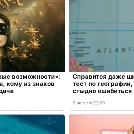
овые возможности»:
Справится даже шк
а, кому из знаков
тест по географии,
дача
стыдно ошибиться
6 августа
99