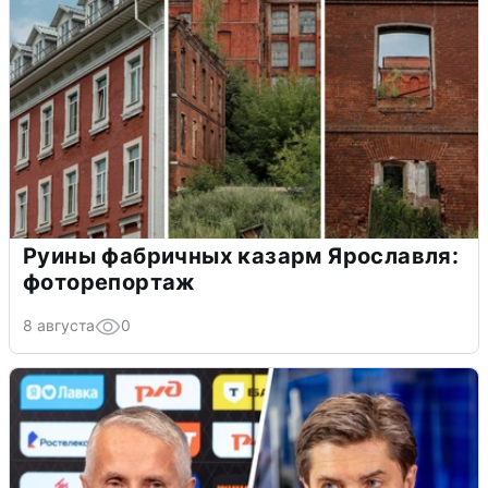
Руины фабричных казарм Ярославля:
фоторепортаж
8 августа
0