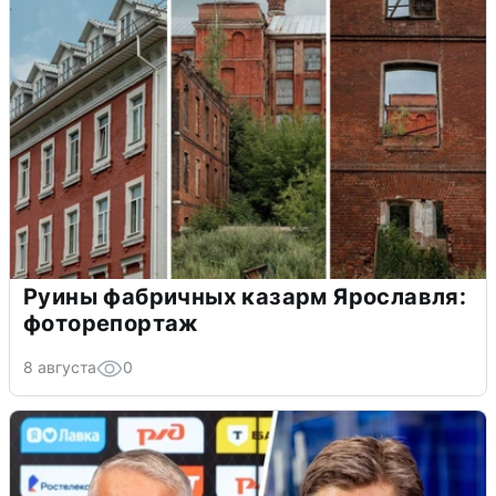
Руины фабричных казарм Ярославля:
фоторепортаж
8 августа
0