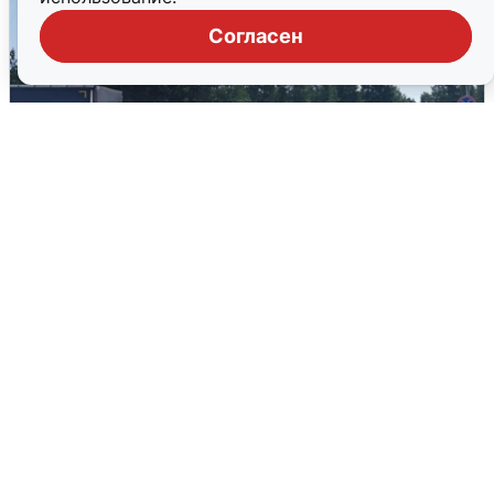
Согласен
Склад Wildberries в Екатеринбурге
эвакуировали из-за БПЛА
5 августа
0