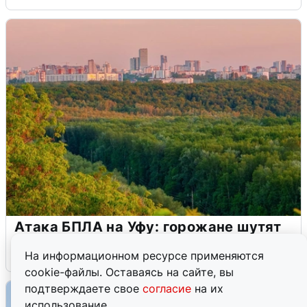
Атака БПЛА на Уфу: горожане шутят
5 августа
0
На информационном ресурсе применяются
cookie-файлы. Оставаясь на сайте, вы
подтверждаете свое
согласие
на их
использование.