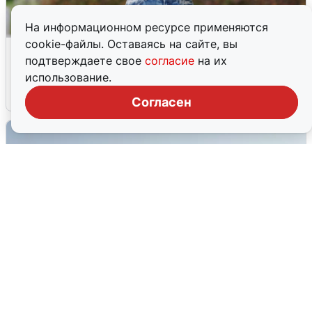
На информационном ресурсе применяются
cookie-файлы. Оставаясь на сайте, вы
Волгоградцы остались без
подтверждаете свое
согласие
на их
мобильного интернета
использование.
6 августа
0
Согласен