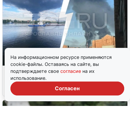
На информационном ресурсе применяются
cookie-файлы. Оставаясь на сайте, вы
Ночная атака БПЛА на Ярославль:
подтверждаете свое
согласие
на их
попадания и последствия
использование.
Согласен
6 августа
0