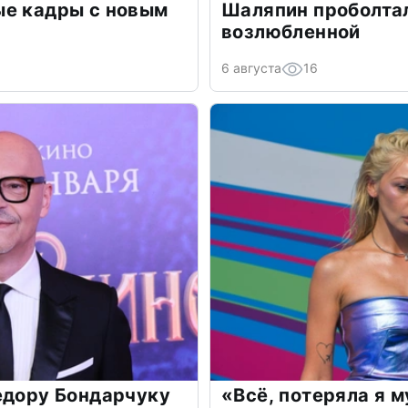
ые кадры с новым
Шаляпин проболтал
возлюбленной
6 августа
16
едору Бондарчуку
«Всё, потеряла я 