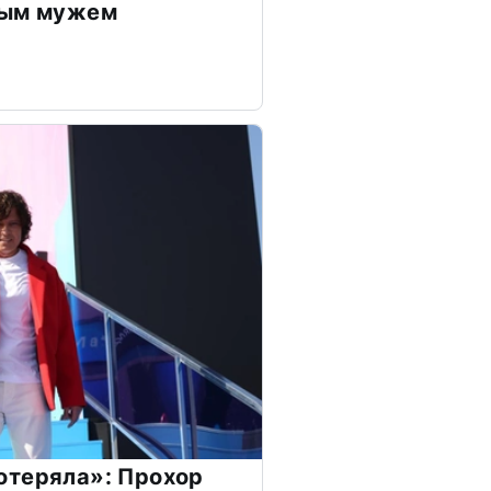
дым мужем
отеряла»: Прохор