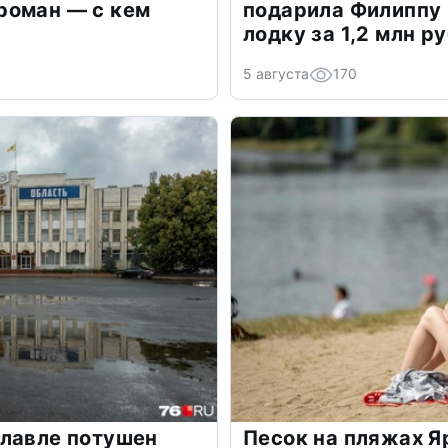
роман — с кем
подарила Филиппу
лодку за 1,2 млн р
5 августа
170
славле потушен
Песок на пляжах Я