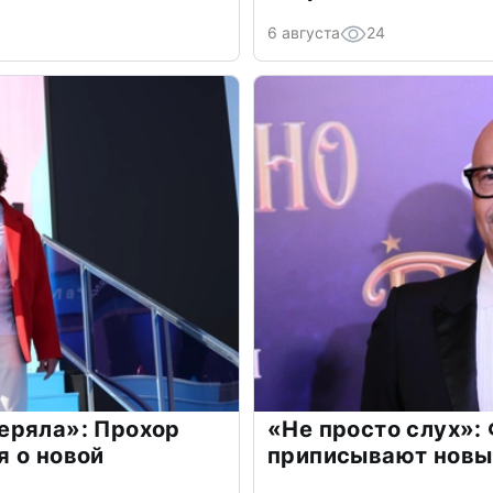
6 августа
24
еряла»: Прохор
«Не просто слух»:
 о новой
приписывают новы