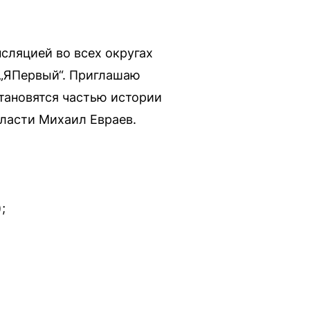
нсляцией во всех округах
 „ЯПервый“. Приглашаю
тановятся частью истории
бласти Михаил Евраев.
;