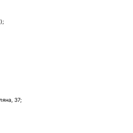
);
яна, 37;