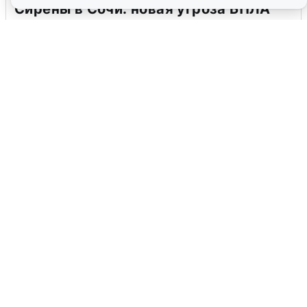
Сирены в Сочи: новая угроза БПЛА
6 августа
0
В Воронеже прогремели взрывы
после сигнала тревоги