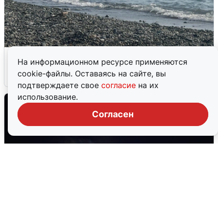
Сирены в Сочи: новая угроза БПЛА
На информационном ресурсе применяются
cookie-файлы. Оставаясь на сайте, вы
6 августа
0
подтверждаете свое
согласие
на их
использование.
Согласен