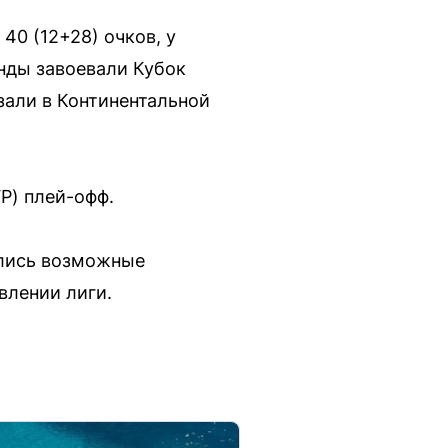
40 (12+28) очков, у
анды завоевали Кубок
зали в Континентальной
P) плей-офф.
ались возможные
влении лиги.