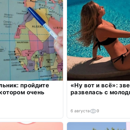
льник: пройдите
«Ну вот и всё»: з
 котором очень
развелась с моло
6 августа
9