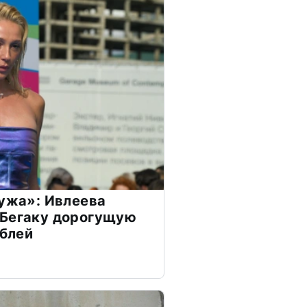
мужа»: Ивлеева
 Бегаку дорогущую
ублей