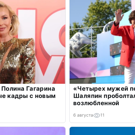
 Полина Гагарина
«Четырех мужей п
ые кадры с новым
Шаляпин проболтал
возлюбленной
6 августа
11