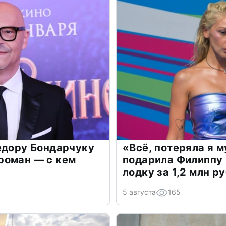
едору Бондарчуку
«Всё, потеряла я 
роман — с кем
подарила Филиппу
лодку за 1,2 млн р
5 августа
165