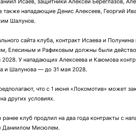
Даниил Исаев, защитники Алексей Береглазов, Ал
 а также нападающие Денис Алексеев, Георгий Ив
сим Шалунов.
ьного сайта клуба, контракт Исаева и Полунина 
м, Елесиным и Рафиковым должны были действова
я 2028. У нападающих Алексеева и Каюмова конт
ва и Шалунова — до 31 мая 2028.
редполагают, что с 1 июня «Локомотив» может за
на других условиях.
о ранее клуб продлил на два года контракты с 
м Даниилом Мисюлем.