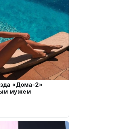
везда «Дома-2»
дым мужем