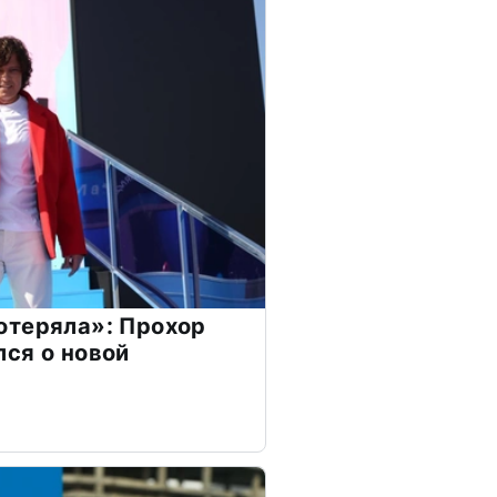
отеряла»: Прохор
ся о новой