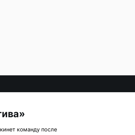
тива»
окинет команду после