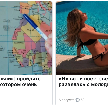
льник: пройдите
«Ну вот и всё»: з
 котором очень
развелась с моло
6 августа
68