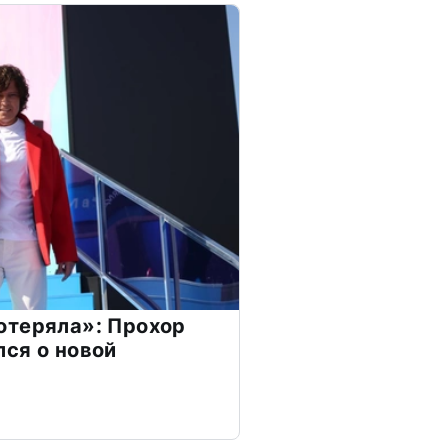
отеряла»: Прохор
ся о новой