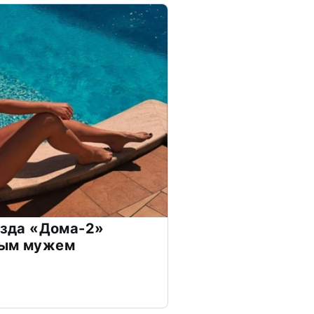
везда «Дома-2»
дым мужем