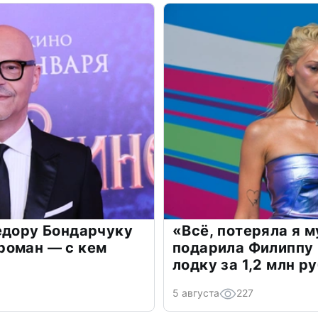
едору Бондарчуку
«Всё, потеряла я 
роман — с кем
подарила Филиппу
лодку за 1,2 млн р
5 августа
227