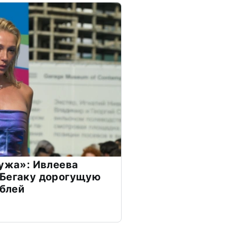
мужа»: Ивлеева
 Бегаку дорогущую
ублей