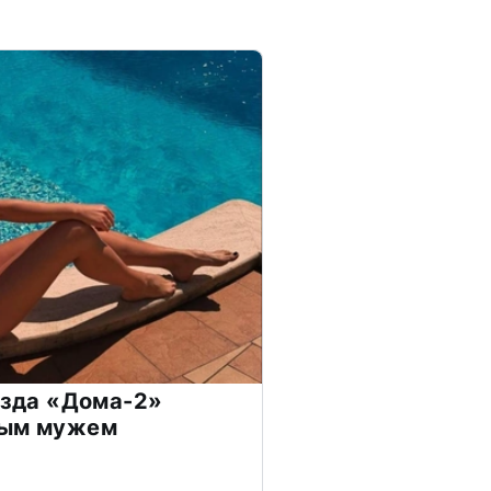
везда «Дома-2»
дым мужем