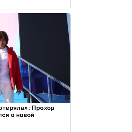
отеряла»: Прохор
ся о новой