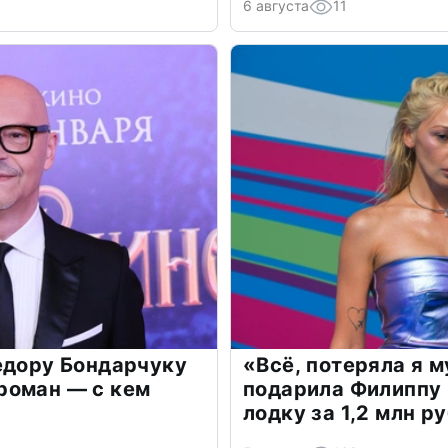
6 августа
11
едору Бондарчуку
«Всё, потеряла я 
роман — с кем
подарила Филиппу
лодку за 1,2 млн р