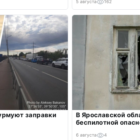
5 августа
162
урмуют заправки
В Ярославской обл
беспилотной опасн
6 августа
4