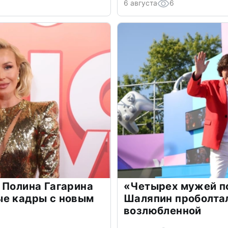
6 августа
6
 Полина Гагарина
«Четырех мужей п
ые кадры с новым
Шаляпин проболтал
возлюбленной