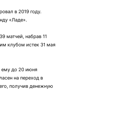
овал в 2019 году.
нду «Ладе».
9 матчей, набрав 11
ским клубом истек 31 мая
т ему до 20 июня
асен на переход в
него, получив денежную