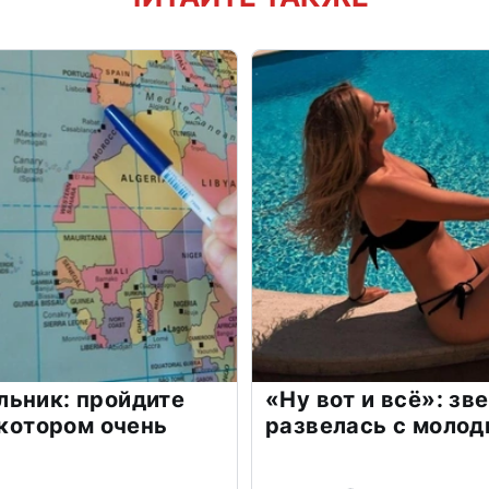
льник: пройдите
«Ну вот и всё»: з
 котором очень
развелась с моло