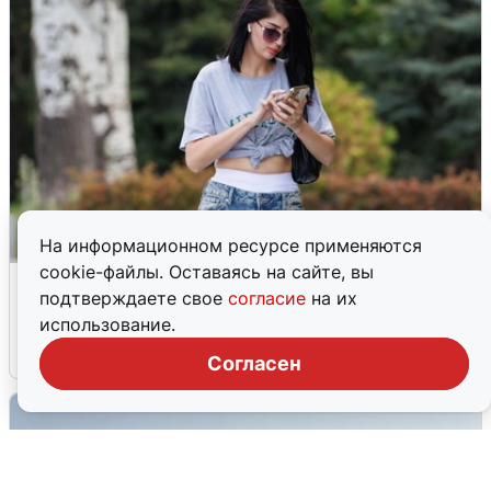
На информационном ресурсе применяются
cookie-файлы. Оставаясь на сайте, вы
Волгоградцы остались без
подтверждаете свое
согласие
на их
мобильного интернета
использование.
6 августа
0
Согласен