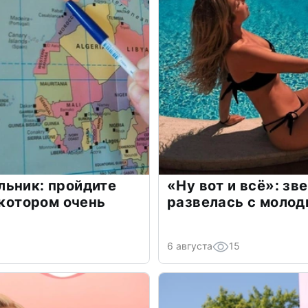
льник: пройдите
«Ну вот и всё»: з
 котором очень
развелась с моло
6 августа
15