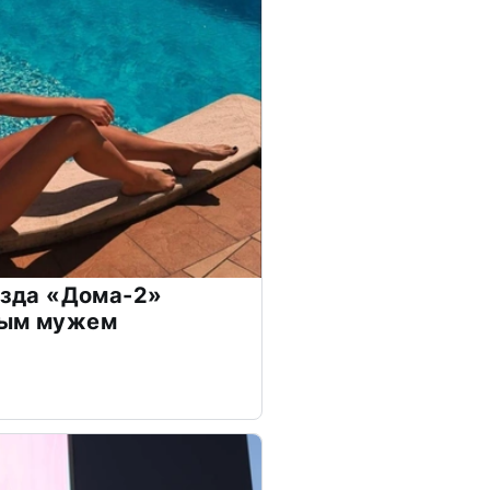
везда «Дома-2»
дым мужем