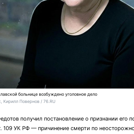
славской больнице возбуждено уголовное дело
, Кирилл Повернов / 76.RU
Федотов получил постановление о признании его 
ст. 109 УК РФ — причинение смерти по неосторожн