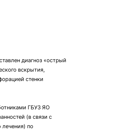
оставлен диагноз «острый
еского вскрытия,
форацией стенки
ботниками ГБУЗ ЯО
анностей (в связи с
 лечения) по