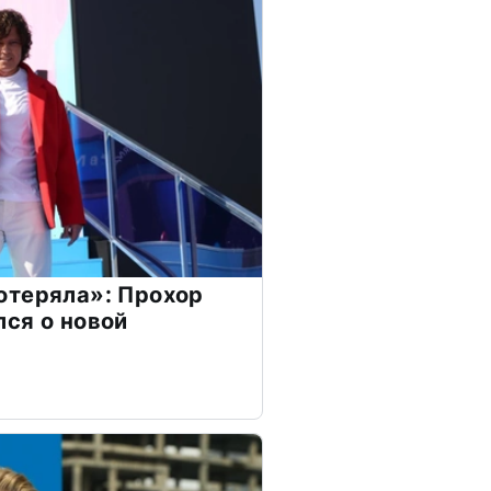
отеряла»: Прохор
ся о новой