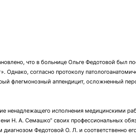
ановлено, что в больнице Ольге Федотовой был п
». Однако, согласно протоколу патологоанатомич
трый флегмонозный аппендицит, осложненный пер
вие ненадлежащего исполнения медицинскими ра
ени Н. А. Семашко“ своих профессиональных обяз
 диагнозом Федотовой О. Л. и соответственно его