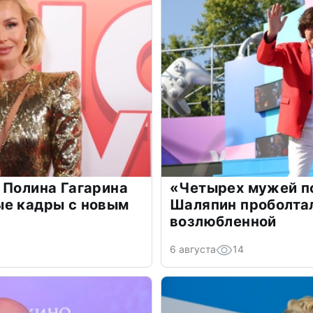
 Полина Гагарина
«Четырех мужей п
ые кадры с новым
Шаляпин проболтал
возлюбленной
6 августа
14