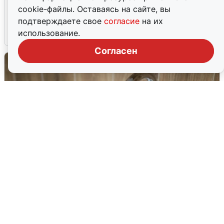
Ночью в Самарской области завыли
cookie-файлы. Оставаясь на сайте, вы
сирены
подтверждаете свое
согласие
на их
использование.
8 августа
0
Согласен
В Архангельске перенесли сроки
подключения горячей воды