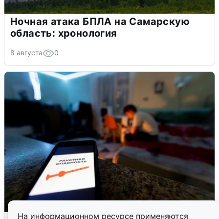
Ночная атака БПЛА на Самарскую
область: хронология
8 августа
0
На информационном ресурсе применяются