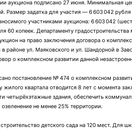
ии аукциона подписано 27 июня. Минимальная це
й. Размер задатка для участия — 6 603 042 рубля
 вносимого участниками аукциона: 6 603 042 (ше
бля 60 копеек. Департаменту градостроительства
аукцион на право заключения договора о комплек
 в районе ул. Маяковского и ул. Шандорной в За
овор о комплексном развитии данной незастроен
исано постановление № 474 о комплексном развит
у жилого квартала отводится 8 лет с момента за
ти четырёхэтажные здания, обеспечить коммунал
 озеленение не менее 25% территории.
 строительство детского сада на 120 мест. Для 