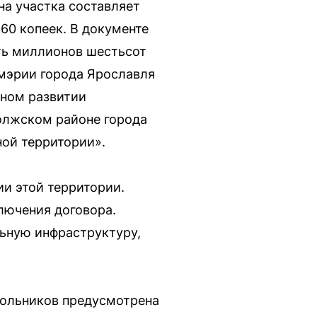
на участка составляет
 60 копеек. В документе
сть миллионов шестьсот
 мэрии города Ярославля
сном развитии
волжском районе города
ной территории».
ии этой территории.
ключения договора.
ьную инфраструктуру,
школьников предусмотрена