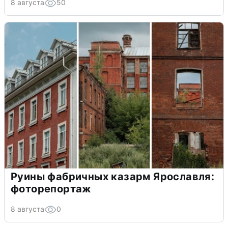
8 августа
50
Руины фабричных казарм Ярославля:
фоторепортаж
8 августа
0