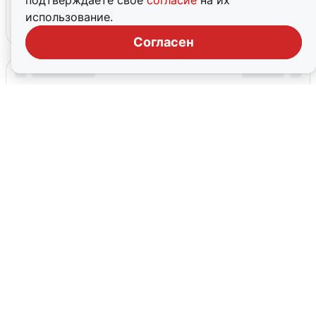
подтверждаете свое
согласие
на их
использование.
Согласен