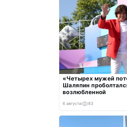
«Четырех мужей пот
Шаляпин проболтался
возлюбленной
6 августа
83