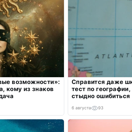
овые возможности»:
Справится даже шк
а, кому из знаков
тест по географии,
дача
стыдно ошибиться
6 августа
93