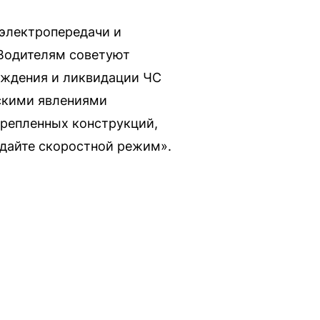
 электропередачи и
 Водителям советуют
еждения и ликвидации ЧС
скими явлениями
крепленных конструкций,
юдайте скоростной режим».