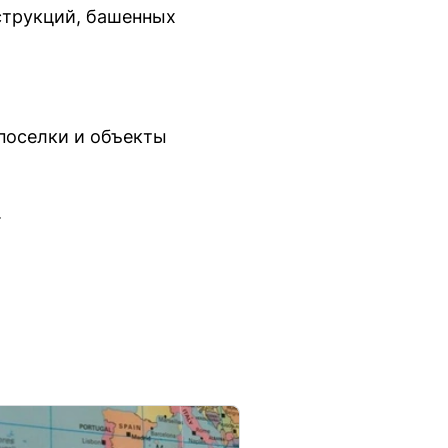
струкций, башенных
 поселки и объекты
.