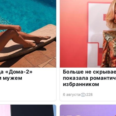
зда «Дома-2»
Больше не скрывае
м мужем
показала романти
избранником
6 августа
228