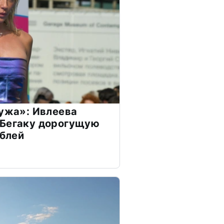
мужа»: Ивлеева
 Бегаку дорогущую
ублей