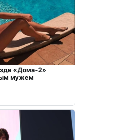
везда «Дома-2»
дым мужем