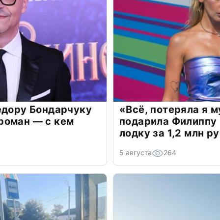
едору Бондарчуку
«Всё, потеряла я 
роман — с кем
подарила Филиппу
лодку за 1,2 млн р
5 августа
264