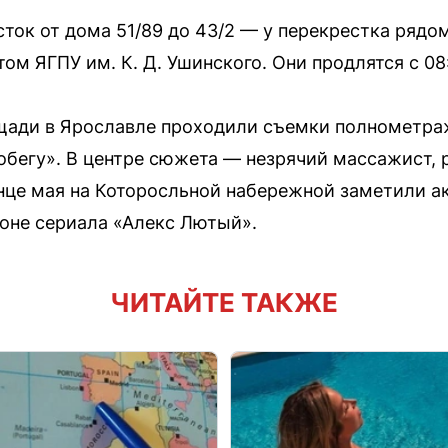
ток от дома 51/89 до 43/2 — у перекрестка рядо
м ЯГПУ им. К. Д. Ушинского. Они продлятся с 08:
ощади в Ярославле проходили съемки полнометра
обегу». В центре сюжета — незрячий массажист,
онце мая на Которосльной набережной заметили а
зоне сериала «Алекс Лютый».
ЧИТАЙТЕ ТАКЖЕ