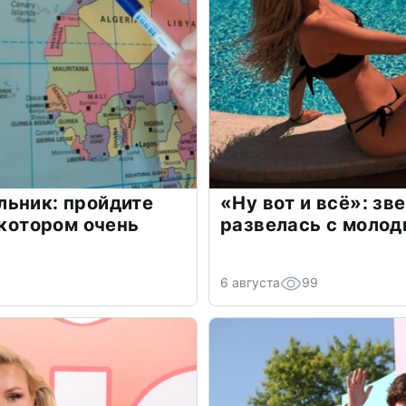
льник: пройдите
«Ну вот и всё»: з
 котором очень
развелась с моло
6 августа
99