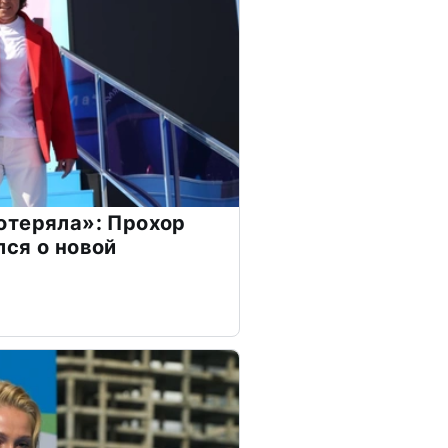
отеряла»: Прохор
ся о новой