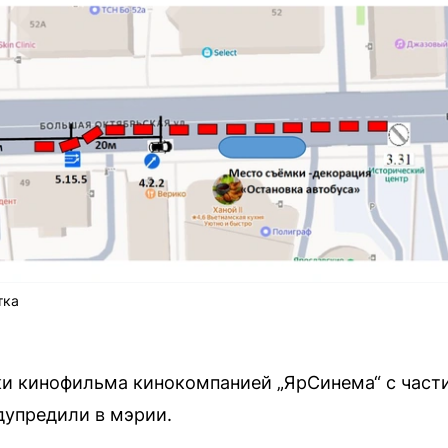
тка
ки кинофильма кинокомпанией „ЯрСинема“ с час
дупредили в мэрии.