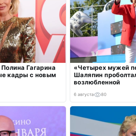
 Полина Гагарина
«Четырех мужей п
ые кадры с новым
Шаляпин проболтал
возлюбленной
6 августа
80