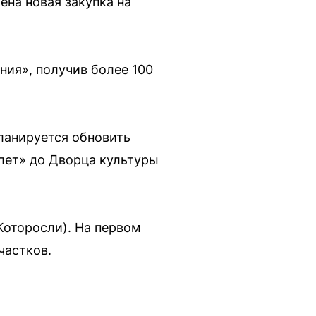
ена новая закупка на
ния», получив более 100
ланируется обновить
лет» до Дворца культуры
Которосли). На первом
частков.