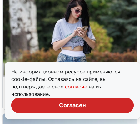
На информационном ресурсе применяются
cookie-файлы. Оставаясь на сайте, вы
Волгоградцы остались без
подтверждаете свое
согласие
на их
мобильного интернета
использование.
6 августа
0
Согласен