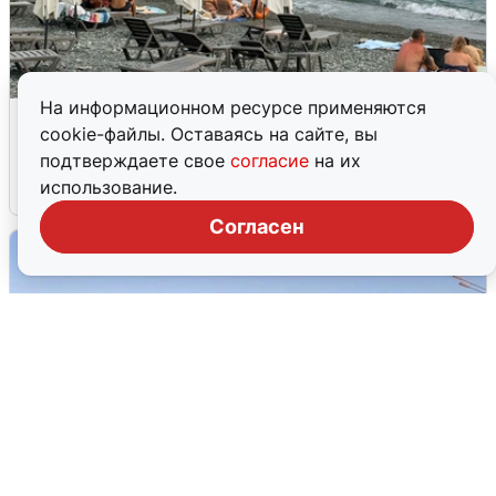
На информационном ресурсе применяются
Жители и туристы Сочи рассказали
cookie-файлы. Оставаясь на сайте, вы
об атаке БПЛА 5 августа
подтверждаете свое
согласие
на их
использование.
5 августа
0
Согласен