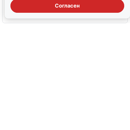
воды в Воронеже
Согласен
6 августа
0
В Сочи сняли угрозу атаки БПЛА,
аэропорт закрыт