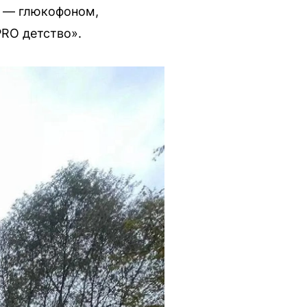
и — глюкофоном,
RO детство».