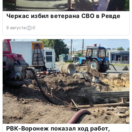
Черкас избил ветерана СВО в Ревде
9 августа
0
РВК-Воронеж показал ход работ,