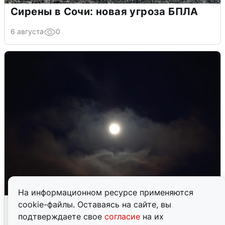
Сирены в Сочи: новая угроза БПЛА
6 августа
0
На информационном ресурсе применяются
В Воронеже прогремели взрывы
cookie-файлы. Оставаясь на сайте, вы
после сигнала тревоги
подтверждаете свое
согласие
на их