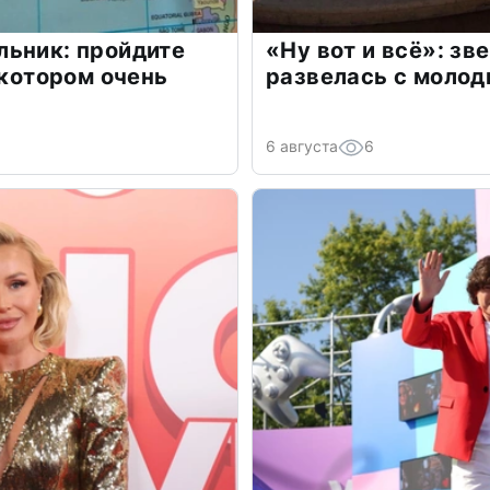
льник: пройдите
«Ну вот и всё»: з
 котором очень
развелась с моло
6 августа
6