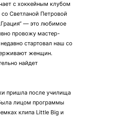
ичает с хоккейным клубом
е со Светланой Петровой
„Грация“ — это любимое
ивно провожу мастер-
 недавно стартовал наш со
держивают женщин.
тельно найдет
жки пришла после училища
а была лицом программы
ках клипа Little Big и