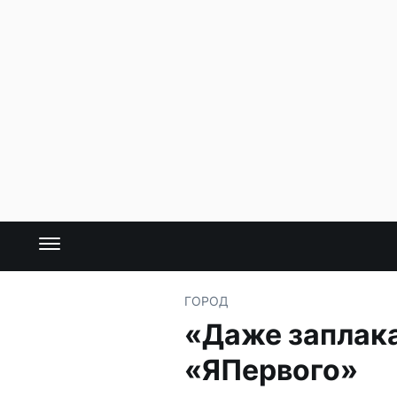
ГОРОД
«Даже заплака
«ЯПервого»