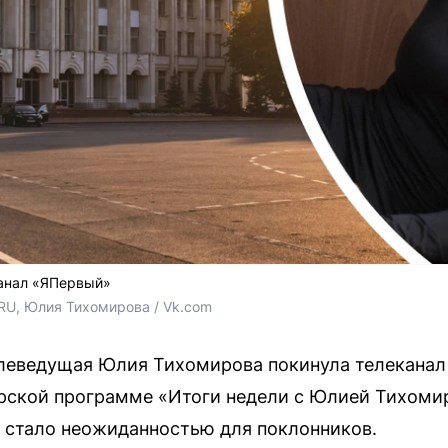
анал «ЯПервый»
.RU, Юлия Тихомирова / Vk.com
елеведущая Юлия Тихомирова покинула телеканал
орской программе «Итоги недели с Юлией Тихом
е стало неожиданностью для поклонников.