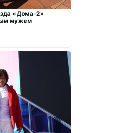
везда «Дома-2»
дым мужем