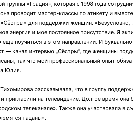
й группы «Грация», которая с 1998 года сотрудн
 она проводит мастер-классы по этикету и вмест
 «Сёстры» для поддержки женщин. «Безусловно, 
оя энергия и мое постоянное присутствие. Я акт
ю еще поучиться в этом направлении. И буквально
кт — канал интервью „Сёстры“, где женщины под
саны, так что мой профессиональный опыт обяза
ла Юлия.
Тихомирова рассказывала, что в группу поддер
и и пригласили на телевидение. Долгое время он
одском телеканале». Также она участвовала в съем
Слэмятся пацаны».