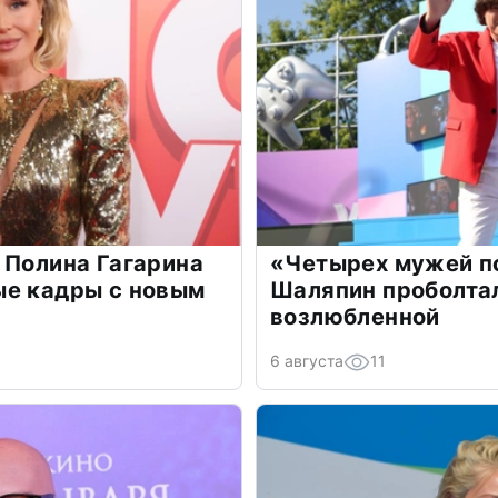
 Полина Гагарина
«Четырех мужей п
ые кадры с новым
Шаляпин проболтал
возлюбленной
6 августа
11