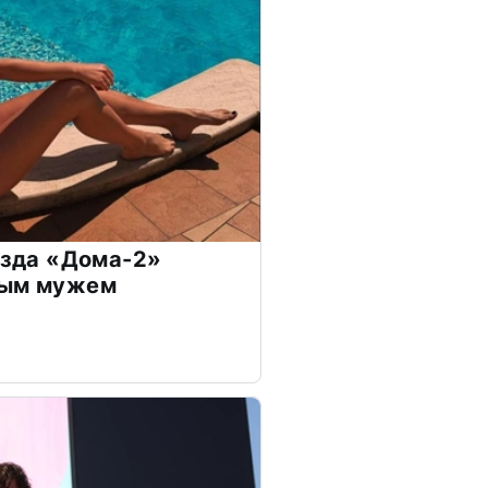
везда «Дома-2»
дым мужем