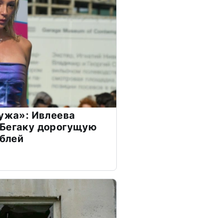
мужа»: Ивлеева
 Бегаку дорогущую
ублей