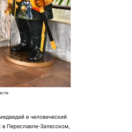
асти
 медведей в человеческий
х в Переславле-Залесском,