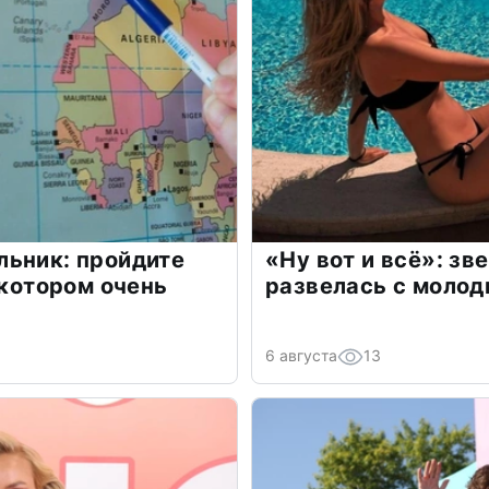
льник: пройдите
«Ну вот и всё»: з
 котором очень
развелась с моло
6 августа
13