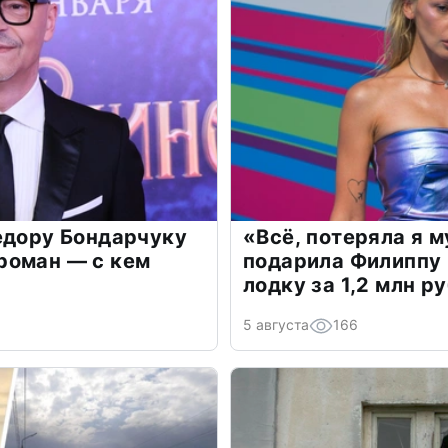
едору Бондарчуку
«Всё, потеряла я 
роман — с кем
подарила Филиппу
лодку за 1,2 млн р
5 августа
166