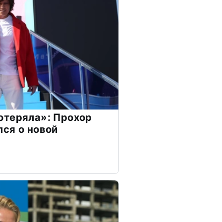
отеряла»: Прохор
ся о новой