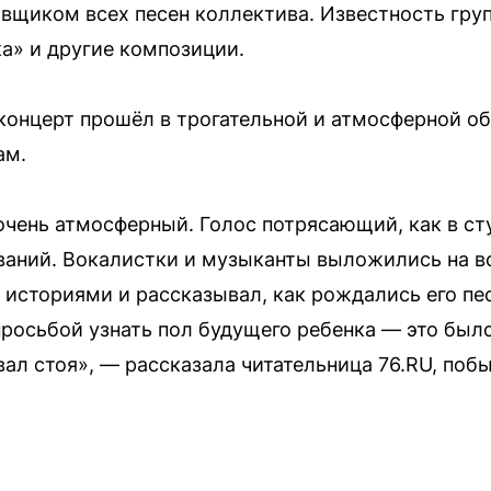
щиком всех песен коллектива. Известность гру
а» и другие композиции.
 концерт прошёл в трогательной и атмосферной об
ам.
очень атмосферный. Голос потрясающий, как в ст
аний. Вокалистки и музыканты выложились на вс
историями и рассказывал, как рождались его пе
просьбой узнать пол будущего ребенка — это было
вал стоя», — рассказала читательница 76.RU, поб