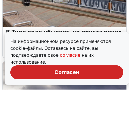
В Туре вода убывает, на других реках
области прибывает
На информационном ресурсе применяются
cookie-файлы. Оставаясь на сайте, вы
4 августа
0
подтверждаете свое
согласие
на их
использование.
Согласен