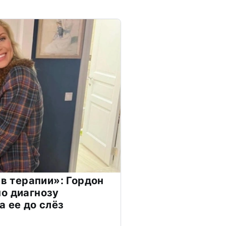
 в терапии»: Гордон
о диагнозу
а ее до слёз