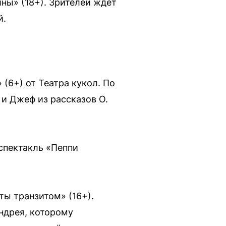
ны» (18+). Зрителей ждёт
й.
(6+) от Театра кукол. По
 и Джеф из рассказов О.
 спектакль «Пеппи
ты транзитом» (16+).
ндрея, которому