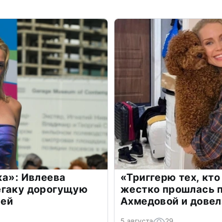
жа»: Ивлеева
«Триггерю тех, кто
егаку дорогущую
жестко прошлась п
лей
Ахмедовой и довел
5 августа
29