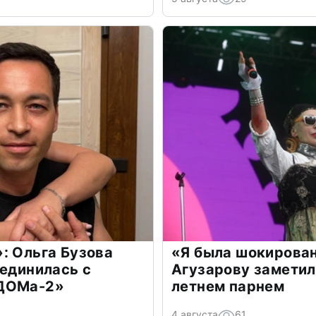
: Ольга Бузова
«Я была шокирова
оединилась с
Агузарову заметил
«ДОМа-2»
летнем парнем
4 августа
61