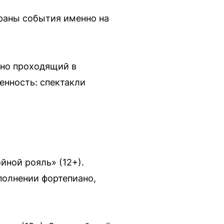
браны события именно на
дно проходящий в
енность: спектакли
йной рояль» (12+).
полнении фортепиано,