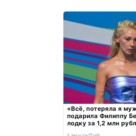
«Всё, потеряла я му
подарила Филиппу Б
лодку за 1,2 млн руб
5 августа
46