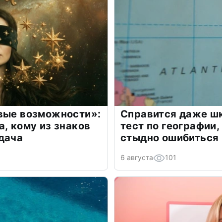
овые возможности»:
Справится даже шк
а, кому из знаков
тест по географии,
дача
стыдно ошибиться
6 августа
101