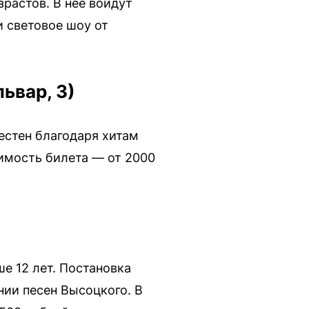
зрастов. В нее войдут
 световое шоу от
ьвар, 3)
вестен благодаря хитам
имость билета — от 2000
е 12 лет. Постановка
нии песен Высоцкого. В