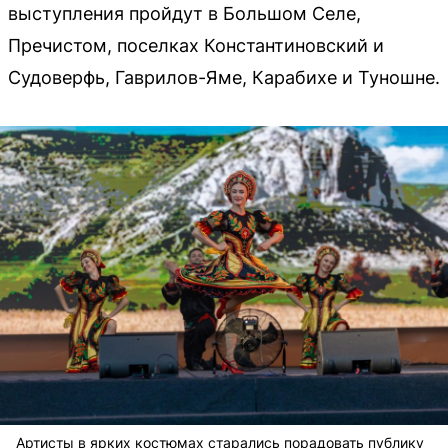
выступления пройдут в Большом Селе,
Пречистом, поселках Константиновский и
Судоверфь, Гаврилов-Яме, Карабихе и Туношне.
Артисты в ярких костюмах старались порадовать публику