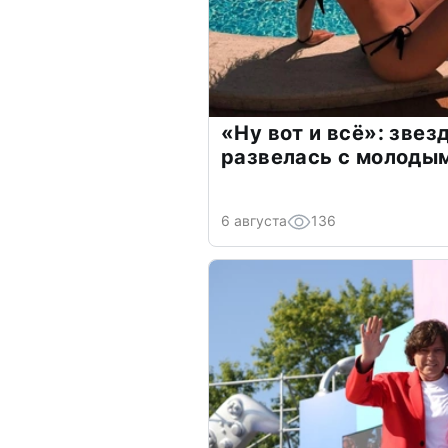
«Ну вот и всё»: зве
развелась с молоды
6 августа
136