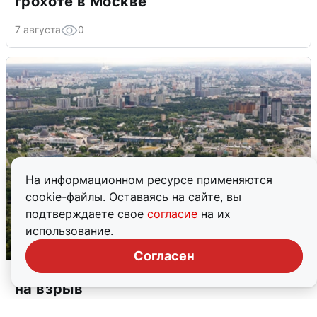
грохоте в Москве
7 августа
0
На информационном ресурсе применяются
cookie-файлы. Оставаясь на сайте, вы
подтверждаете свое
согласие
на их
использование.
Согласен
Москвичи услышали грохот, похожий
на взрыв
7 августа
0