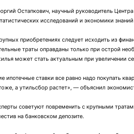
еоргий Остапкович, научный руководитель Центр
татистических исследований и экономики знани
рупных приобретениях следует исходить из фина
тельные траты оправданы только при острой нео
илья может стать актуальным при увеличении с
ие ипотечные ставки все равно надо покупать ква
оже, а утильсбор растет», — объяснил экономис
сперты советуют повременить с крупными трата
местив на банковском депозите.