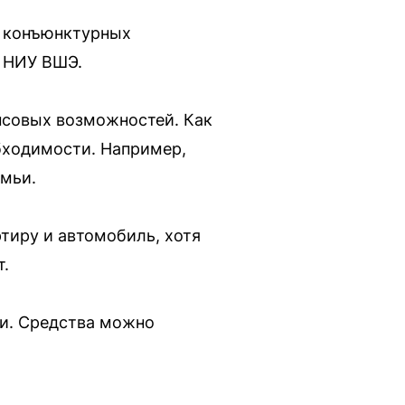
а конъюнктурных
й НИУ ВШЭ.
нсовых возможностей. Как
бходимости. Например,
емьи.
ртиру и автомобиль, хотя
т.
ми. Средства можно