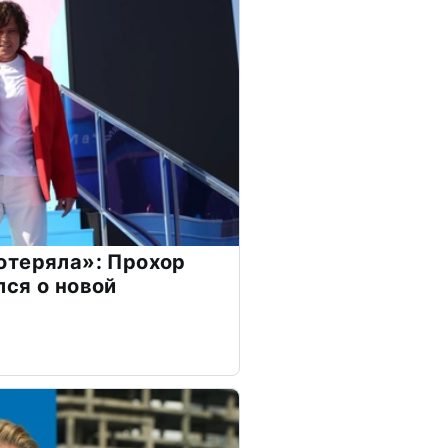
отеряла»: Прохор
ся о новой