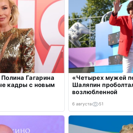
 Полина Гагарина
«Четырех мужей п
ые кадры с новым
Шаляпин проболтал
возлюбленной
6 августа
51