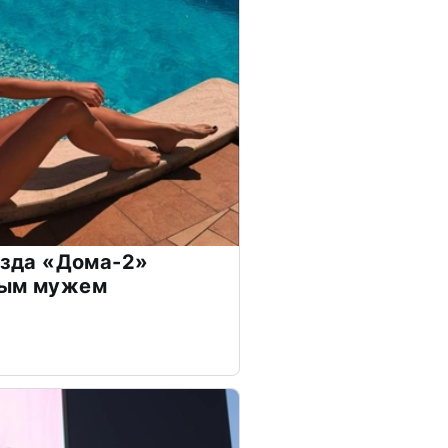
везда «Дома-2»
дым мужем