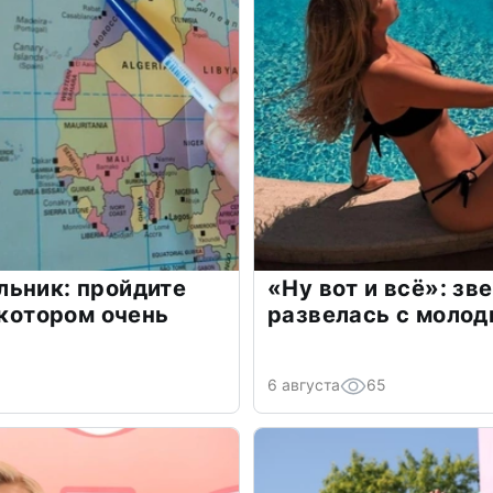
льник: пройдите
«Ну вот и всё»: з
 котором очень
развелась с моло
6 августа
65