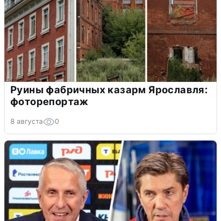
Руины фабричных казарм Ярославля:
фоторепортаж
8 августа
0