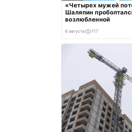
«Четырех мужей пот
Шаляпин проболтался
возлюбленной
6 августа
117