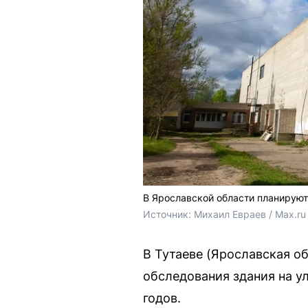
В Ярославской области планируют
Источник: 
Михаил Евраев / Max.ru
В Тутаеве (Ярославская о
обследования здания на у
годов.