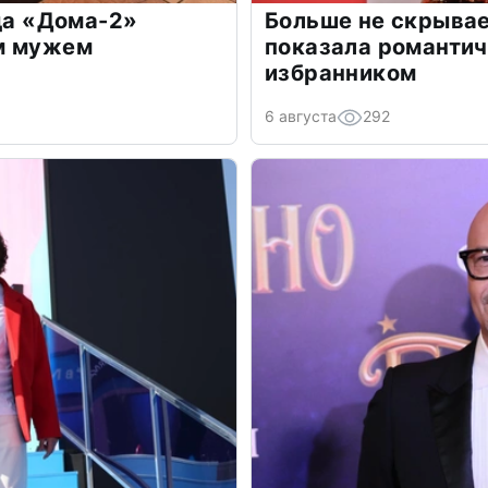
зда «Дома-2»
Больше не скрывае
м мужем
показала романти
избранником
6 августа
292