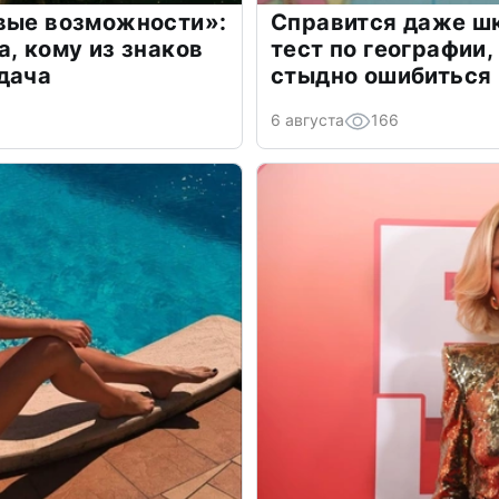
овые возможности»:
Справится даже шк
а, кому из знаков
тест по географии,
дача
стыдно ошибиться
6 августа
166