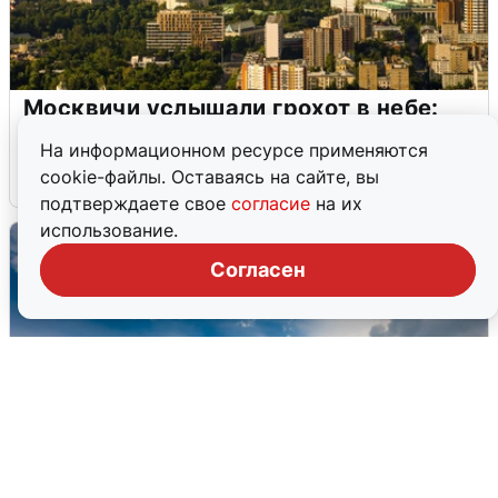
Москвичи услышали грохот в небе:
подробности
На информационном ресурсе применяются
cookie-файлы. Оставаясь на сайте, вы
7 августа
0
подтверждаете свое
согласие
на их
использование.
Согласен