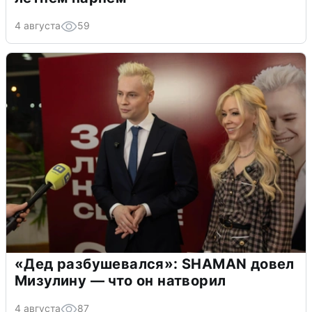
4 августа
59
«Дед разбушевался»: SHAMAN довел
Мизулину — что он натворил
4 августа
87