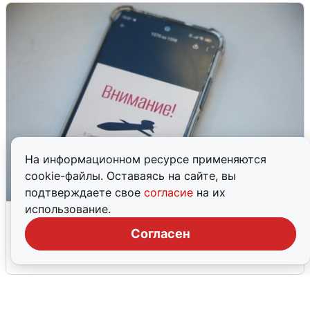
На информационном ресурсе применяются
cookie-файлы. Оставаясь на сайте, вы
подтверждаете свое
согласие
на их
использование.
Ракетная опасность в Свердловской
области: что известно
Согласен
6 августа
0